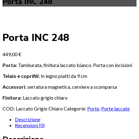
Porta INC 248
Porta INC 248
449,00
€
Porta:
Tamburata, finitura laccato bianco. Porta con incisioni
T
elaio e coprifili:
In legno piatti da 9 cm
Accessori
: serratura magnetica, cerniere a scomparsa
Finitura:
Laccato grigio chiaro
COD:
Laccato Grigio Chiaro
Categorie:
Porte
,
Porte laccate
Descrizione
Recensioni (0)