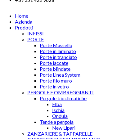
Home
Azienda
Prodotti
INFISSI
PORTE
Porte Massello
Porte in laminato
Porte in tranciato
Porte laccate
Porte blindate
Porte Linea System
Porte filo muro
Porte in vetro
PERGOLE E OMBREGGIANTI
Pergole bioclimatiche
Elba
Ischia
Ondula
Tende a pergola
New Lipari
ZANZARIERE & TAPPARELLE