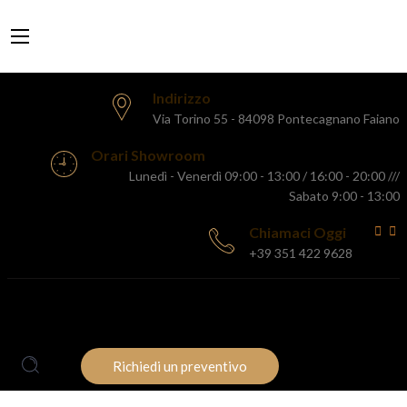
Indirizzo
Via Torino 55 - 84098 Pontecagnano Faiano
Orari Showroom
Lunedì - Venerdì 09:00 - 13:00 / 16:00 - 20:00 ///
Sabato 9:00 - 13:00
Chiamaci Oggi
+39 351 422 9628
HOME
AZIENDA
PRODOTTI
PROMOZIONI
BLOG
CONTATTI
Richiedi un preventivo