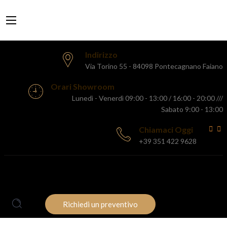
Indirizzo
Via Torino 55 - 84098 Pontecagnano Faiano
Orari Showroom
Lunedì - Venerdì 09:00 - 13:00 / 16:00 - 20:00 ///
Sabato 9:00 - 13:00
Chiamaci Oggi
+39 351 422 9628
HOME
AZIENDA
PRODOTTI
PROMOZIONI
BLOG
CONTATTI
Richiedi un preventivo