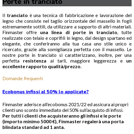
Porte in tranciato
Il
tranciato
è una tecnica di fabbricazione e lavorazione del
legno che consiste nel taglio orizzontale del massello in fogli
estremamente sottili, da utilizzare a supporto di altri materiali.
Finmaster offre
una linea di porte in tranciato
, tutte
realizzate con telaio e coprifili in legno, dal design spartano ed
elegante, che conferiranno alla tua casa uno stile unico e
ricercato, grazie alla somiglianza perfetta con il massello. Le
nostre porte in tranciato si caratterizzano, inoltre, per una
perfetta
resistenza
ai tarli, maggiore leggerezza e
un
eccellente rapporto qualità/prezzo
.
Domande frequenti
Ecobonus infissi al 50% lo applicate?
Finmaster aderisce all’ecobonus 2021/22 ed assicura ai propri
clienti uno sconto immediato del 50% sull’acquisto di infissi.
Per tutti i clienti che acquisteranno gli infissi e le porte
(importo minimo 5000 €), Finmaster regalerà una porta
blindata standard ad 1 anta.