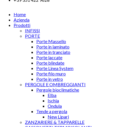
Home
Azienda
Prodotti
INFISSI
PORTE
Porte Massello
Porte in laminato
Porte in tranciato
Porte laccate
Porte blindate
Porte Linea System
Porte filo muro
Porte in vetro
PERGOLE E OMBREGGIANTI
Pergole bioclimatiche
Elba
Ischia
Ondula
Tende a pergola
New Lipari
ZANZARIERE & TAPPARELLE