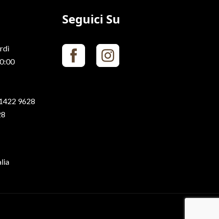
Seguici Su
rdì
20:00
1422 9628
28
lia