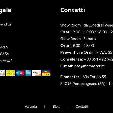
gale
Contatti
 vendita
Show Room | da Lunedì al Vene
Orari:
9:00 – 13:00 / 16:00 – 
Show Room | Sabato
Orari:
9:00 – 13:00
SRLS
Preventivi e Ordini –
WA: 35
50656
Consulenza:
+39 351 422 96
iservati
E-mail:
info@finmaster.it
Finmaster
– Via Torino 55
84098 Pontecagnano (SA) – Ita
Azienda
Blog
Contatti