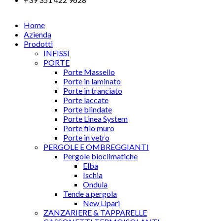
Home
Azienda
Prodotti
INFISSI
PORTE
Porte Massello
Porte in laminato
Porte in tranciato
Porte laccate
Porte blindate
Porte Linea System
Porte filo muro
Porte in vetro
PERGOLE E OMBREGGIANTI
Pergole bioclimatiche
Elba
Ischia
Ondula
Tende a pergola
New Lipari
ZANZARIERE & TAPPARELLE