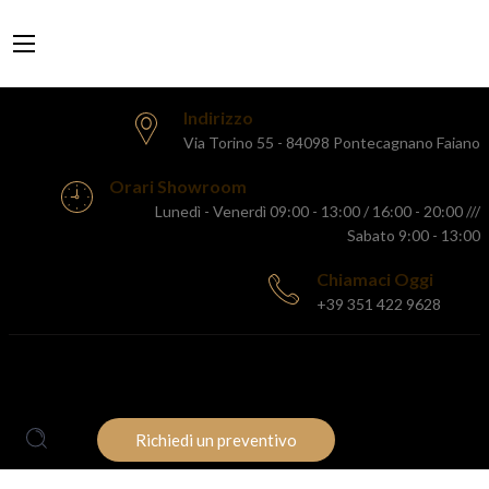
Indirizzo
Via Torino 55 - 84098 Pontecagnano Faiano
Orari Showroom
Lunedì - Venerdì 09:00 - 13:00 / 16:00 - 20:00 ///
Sabato 9:00 - 13:00
Chiamaci Oggi
+39 351 422 9628
HOME
AZIENDA
PRODOTTI
PROMOZIONI
BLOG
CONTATTI
Richiedi un preventivo