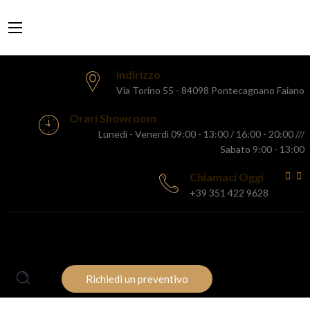
Indirizzo
Via Torino 55 - 84098 Pontecagnano Faiano
Orari Showroom
Lunedì - Venerdì 09:00 - 13:00 / 16:00 - 20:00 ///
Sabato 9:00 - 13:00
Chiamaci Oggi
+39 351 422 9628
HOME
AZIENDA
PRODOTTI
PROMOZIONI
BLOG
CONTATTI
Richiedi un preventivo